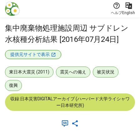
本文に飛ぶ
ヘルプ
English
集中廃棄物処理施設周辺 サブドレン
水核種分析結果 [2016年07月24日]
提供元サイトで表示
東日本大震災 (2011)
震災への備え
被災状況
復興
収録:日本災害DIGITALアーカイブ (ハーバード大学ライシャワ
ー日本研究所)