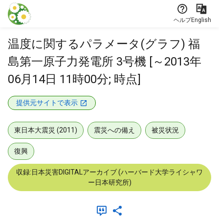
本文に飛ぶ
ヘルプ
English
温度に関するパラメータ(グラフ) 福
島第一原子力発電所 3号機 [～2013年
06月14日 11時00分; 時点]
提供元サイトで表示
東日本大震災 (2011)
震災への備え
被災状況
復興
収録:日本災害DIGITALアーカイブ (ハーバード大学ライシャワ
ー日本研究所)