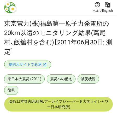
本文に飛ぶ
ヘルプ
English
東京電力(株)福島第一原子力発電所の
20km以遠のモニタリング結果(葛尾
村、飯舘村を含む)［2011年06月30日; 測
定］
提供元サイトで表示
東日本大震災 (2011)
震災への備え
被災状況
復興
収録:日本災害DIGITALアーカイブ (ハーバード大学ライシャワ
ー日本研究所)