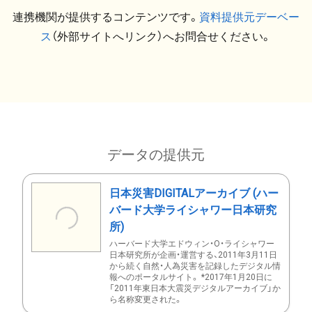
連携機関が提供するコンテンツです。
資料提供元デーベー
ス
（外部サイトへリンク）へお問合せください。
データの提供元
日本災害DIGITALアーカイブ (ハー
バード大学ライシャワー日本研究
所)
ハーバード大学エドウィン・O・ライシャワー
日本研究所が企画・運営する、2011年3月11日
から続く自然・人為災害を記録したデジタル情
報へのポータルサイト。 *2017年1月20日に
「2011年東日本大震災デジタルアーカイブ」か
ら名称変更された。