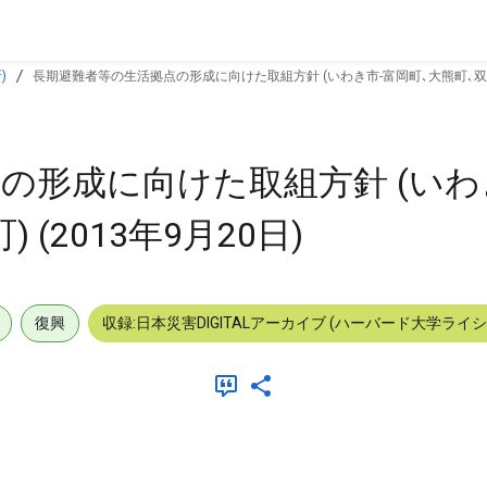
)
長期避難者等の生活拠点の形成に向けた取組方針 (いわき市-富岡町､大熊町､双葉町､
の形成に向けた取組方針 (いわ
(2013年9月20日)
復興
収録:日本災害DIGITALアーカイブ (ハーバード大学ライ