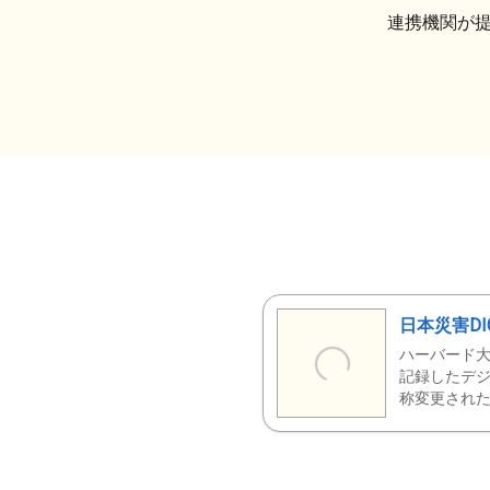
連携機関が
日本災害DI
ハーバード大
記録したデジ
称変更された