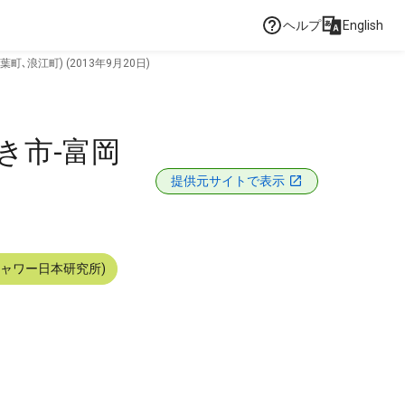
ヘルプ
English
浪江町) (2013年9月20日)
き市-富岡
提供元サイトで表示
シャワー日本研究所)