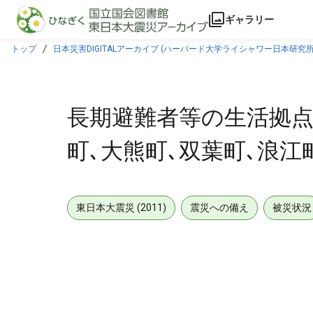
本文に飛ぶ
ギャラリー
トップ
日本災害DIGITALアーカイブ (ハーバード大学ライシャワー日本研究所
長期避難者等の生活拠点
町､大熊町､双葉町､浪江町) 
東日本大震災 (2011)
震災への備え
被災状況