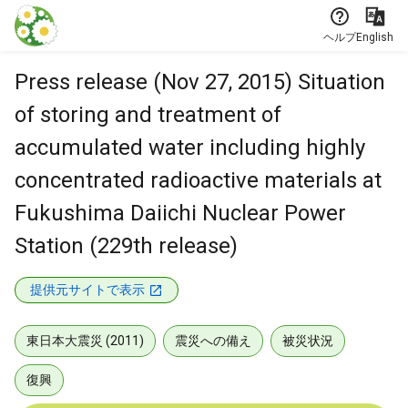
本文に飛ぶ
ヘルプ
English
Press release (Nov 27, 2015) Situation
of storing and treatment of
accumulated water including highly
concentrated radioactive materials at
Fukushima Daiichi Nuclear Power
Station (229th release)
提供元サイトで表示
東日本大震災 (2011)
震災への備え
被災状況
復興