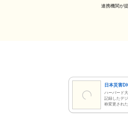
連携機関が
日本災害DI
ハーバード大
記録したデジ
称変更された