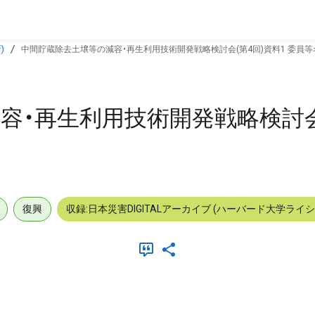
)
中間貯蔵除去土壌等の減容・再生利用技術開発戦略検討会(第4回)資料1 委員等
容・再生利用技術開発戦略検討会
復興
収録:日本災害DIGITALアーカイブ (ハーバード大学ライ