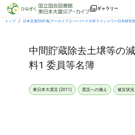
本文に飛ぶ
ギャラリー
トップ
日本災害DIGITALアーカイブ (ハーバード大学ライシャワー日本研究所
中間貯蔵除去土壌等の減
料1 委員等名簿
東日本大震災 (2011)
震災への備え
被災状況