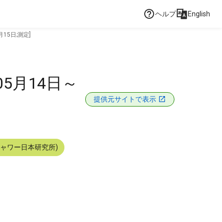
ヘルプ
English
15日;測定]
5月14日～
提供元サイトで表示
シャワー日本研究所)