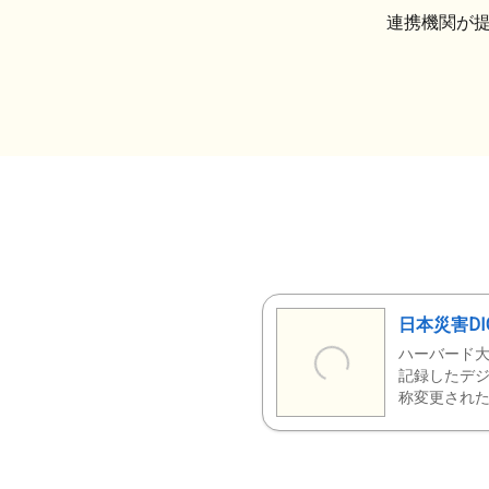
連携機関が
日本災害DI
ハーバード大
記録したデジ
称変更された