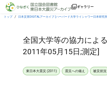
本文に飛ぶ
ギャラリー
トップ
日本災害DIGITALアーカイブ (ハーバード大学ライシャワー日本研究所
全国大学等の協力による空
2011年05月15日;測定]
東日本大震災 (2011)
震災への備え
被災状況