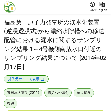
本文に飛ぶ
ヘルプ
English
福島第一原子力発電所の淡水化装置
(逆浸透膜式)から濃縮水貯槽への移送
配管における漏水に関するサンプリ
ング結果 1～4号機側南放水口付近の
サンプリング結果について [2014年02
月17日]
提供元サイトで表示
東日本大震災 (2011)
震災への備え
被災状況
復興