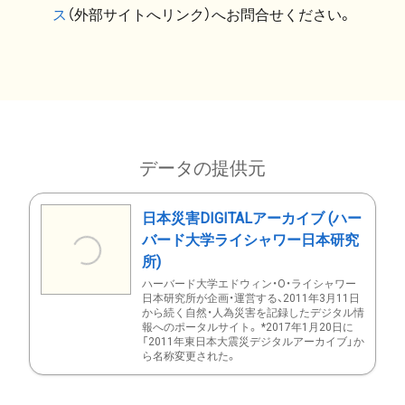
ス
（外部サイトへリンク）へお問合せください。
データの提供元
日本災害DIGITALアーカイブ (ハー
バード大学ライシャワー日本研究
所)
ハーバード大学エドウィン・O・ライシャワー
日本研究所が企画・運営する、2011年3月11日
から続く自然・人為災害を記録したデジタル情
報へのポータルサイト。 *2017年1月20日に
「2011年東日本大震災デジタルアーカイブ」か
ら名称変更された。