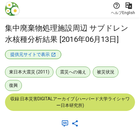
本文に飛ぶ
ヘルプ
English
集中廃棄物処理施設周辺 サブドレン
水核種分析結果 [2016年06月13日]
提供元サイトで表示
東日本大震災 (2011)
震災への備え
被災状況
復興
収録:日本災害DIGITALアーカイブ (ハーバード大学ライシャワ
ー日本研究所)