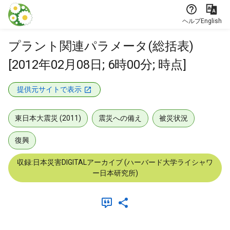
本文に飛ぶ
ヘルプ
English
プラント関連パラメータ(総括表)
[2012年02月08日; 6時00分; 時点]
提供元サイトで表示
東日本大震災 (2011)
震災への備え
被災状況
復興
収録:日本災害DIGITALアーカイブ (ハーバード大学ライシャワ
ー日本研究所)