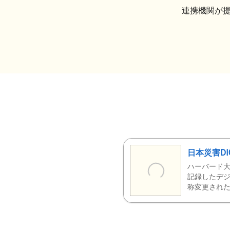
連携機関が
日本災害DI
ハーバード大
記録したデジ
称変更された