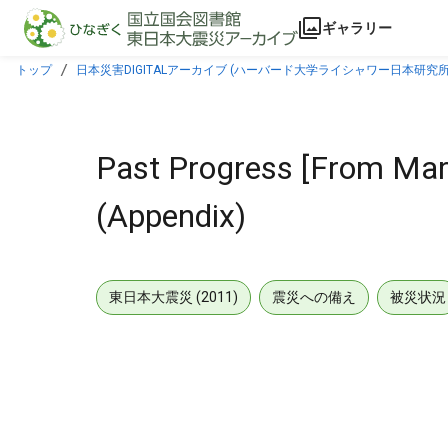
本文に飛ぶ
ギャラリー
トップ
日本災害DIGITALアーカイブ (ハーバード大学ライシャワー日本研究所
Past Progress [From Mar
(Appendix)
東日本大震災 (2011)
震災への備え
被災状況