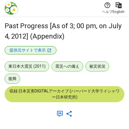
本文に飛ぶ
ヘルプ
English
Past Progress [As of 3; 00 pm, on July
4, 2012] (Appendix)
提供元サイトで表示
東日本大震災 (2011)
震災への備え
被災状況
復興
収録:日本災害DIGITALアーカイブ (ハーバード大学ライシャワ
ー日本研究所)