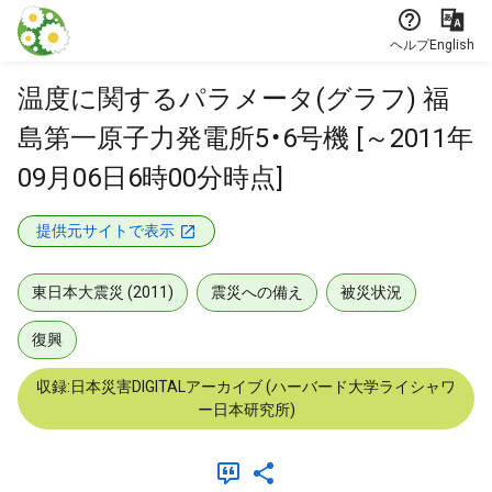
本文に飛ぶ
ヘルプ
English
温度に関するパラメータ(グラフ) 福
島第一原子力発電所5・6号機 [～2011年
09月06日6時00分時点]
提供元サイトで表示
東日本大震災 (2011)
震災への備え
被災状況
復興
収録:日本災害DIGITALアーカイブ (ハーバード大学ライシャワ
ー日本研究所)