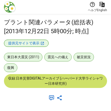
本文に飛ぶ
ヘルプ
English
プラント関連パラメータ(総括表)
[2013年12月22日 5時00分; 時点]
提供元サイトで表示
東日本大震災 (2011)
震災への備え
被災状況
復興
収録:日本災害DIGITALアーカイブ (ハーバード大学ライシャワ
ー日本研究所)