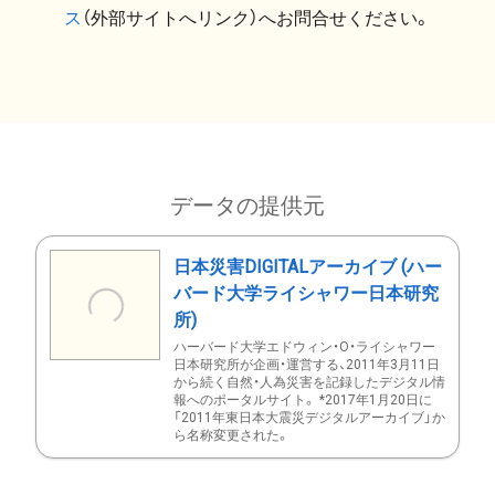
ス
（外部サイトへリンク）へお問合せください。
データの提供元
日本災害DIGITALアーカイブ (ハー
バード大学ライシャワー日本研究
所)
ハーバード大学エドウィン・O・ライシャワー
日本研究所が企画・運営する、2011年3月11日
から続く自然・人為災害を記録したデジタル情
報へのポータルサイト。 *2017年1月20日に
「2011年東日本大震災デジタルアーカイブ」か
ら名称変更された。