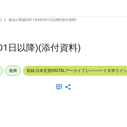
)
過去の実績(2011年08月01日以降)(添付資料)
01日以降)(添付資料)
復興
収録:日本災害DIGITALアーカイブ (ハーバード大学ライ