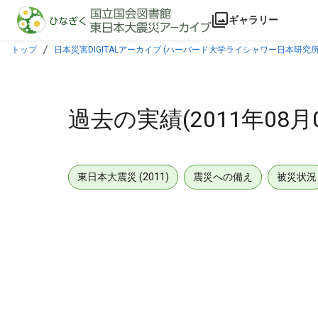
本文に飛ぶ
ギャラリー
トップ
日本災害DIGITALアーカイブ (ハーバード大学ライシャワー日本研究所
過去の実績(2011年08月
東日本大震災 (2011)
震災への備え
被災状況
メタデータ