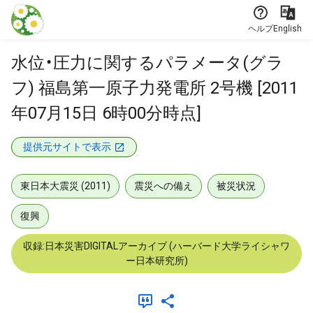
本文に飛ぶ
ヘルプ
English
水位・圧力に関するパラメータ(グラ
フ) 福島第一原子力発電所 2号機 [2011
年07月15日 6時00分時点]
提供元サイトで表示
東日本大震災 (2011)
震災への備え
被災状況
復興
収録:日本災害DIGITALアーカイブ (ハーバード大学ライシャワ
ー日本研究所)