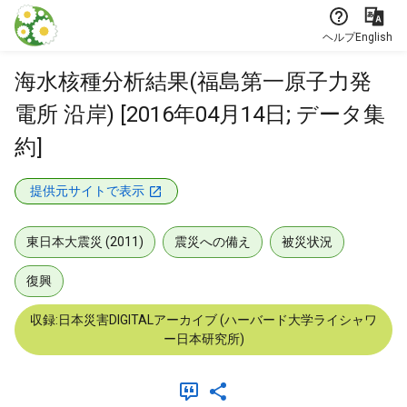
本文に飛ぶ
ヘルプ
English
海水核種分析結果(福島第一原子力発
電所 沿岸) [2016年04月14日; データ集
約]
提供元サイトで表示
東日本大震災 (2011)
震災への備え
被災状況
復興
収録:日本災害DIGITALアーカイブ (ハーバード大学ライシャワ
ー日本研究所)