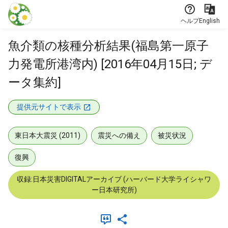
本文に飛ぶ
ヘルプ
English
魚介類の核種分析結果(福島第一原子
力発電所港湾内) [2016年04月15日; デ
ータ集約]
提供元サイトで表示
東日本大震災 (2011)
震災への備え
被災状況
復興
収録:日本災害DIGITALアーカイブ (ハーバード大学ライシャワ
ー日本研究所)