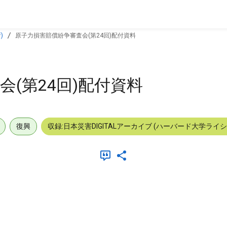
)
原子力損害賠償紛争審査会(第24回)配付資料
(第24回)配付資料
復興
収録:日本災害DIGITALアーカイブ (ハーバード大学ライ