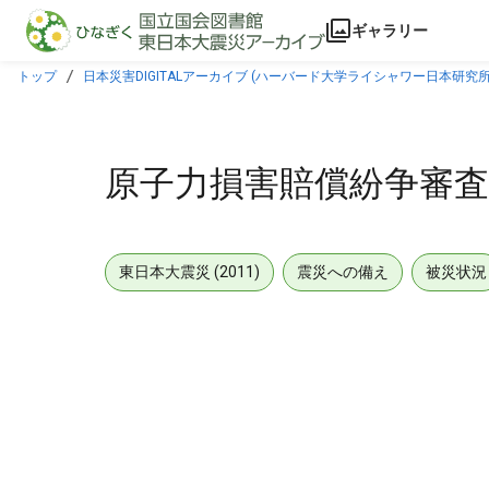
本文に飛ぶ
ギャラリー
トップ
日本災害DIGITALアーカイブ (ハーバード大学ライシャワー日本研究所
原子力損害賠償紛争審査会
東日本大震災 (2011)
震災への備え
被災状況
メタデータ