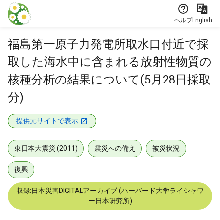
本文に飛ぶ
ヘルプ
English
福島第一原子力発電所取水口付近で採
取した海水中に含まれる放射性物質の
核種分析の結果について(5月28日採取
分)
提供元サイトで表示
東日本大震災 (2011)
震災への備え
被災状況
復興
収録:日本災害DIGITALアーカイブ (ハーバード大学ライシャワ
ー日本研究所)