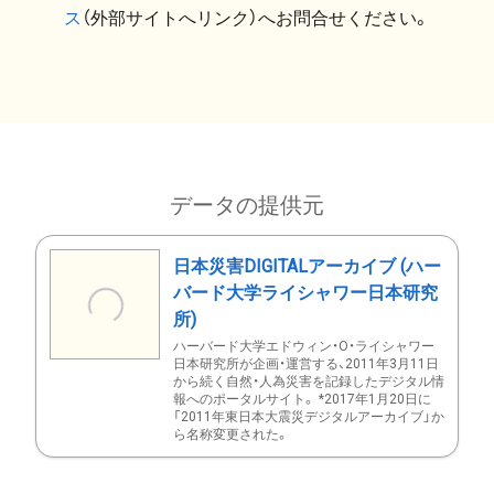
ス
（外部サイトへリンク）へお問合せください。
データの提供元
日本災害DIGITALアーカイブ (ハー
バード大学ライシャワー日本研究
所)
ハーバード大学エドウィン・O・ライシャワー
日本研究所が企画・運営する、2011年3月11日
から続く自然・人為災害を記録したデジタル情
報へのポータルサイト。 *2017年1月20日に
「2011年東日本大震災デジタルアーカイブ」か
ら名称変更された。