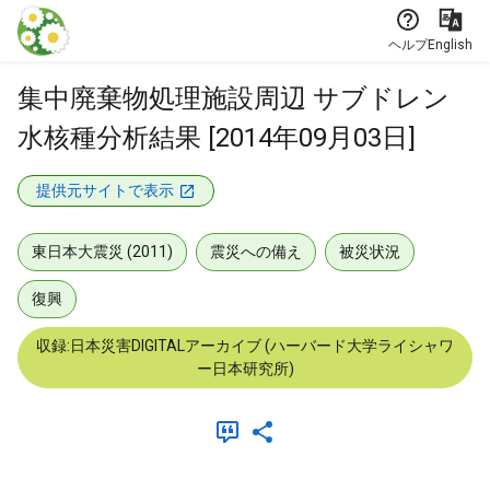
本文に飛ぶ
ヘルプ
English
集中廃棄物処理施設周辺 サブドレン
水核種分析結果 [2014年09月03日]
提供元サイトで表示
東日本大震災 (2011)
震災への備え
被災状況
復興
収録:日本災害DIGITALアーカイブ (ハーバード大学ライシャワ
ー日本研究所)