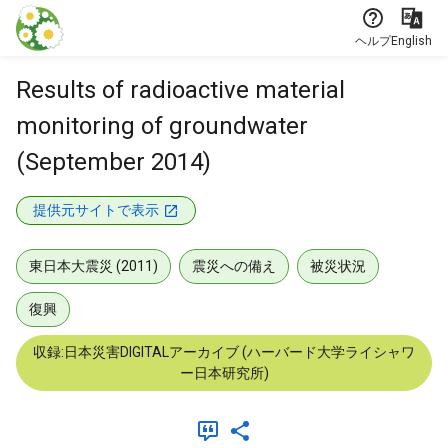
本文に飛ぶ
ヘルプ
English
Results of radioactive material
monitoring of groundwater
(September 2014)
提供元サイトで表示
東日本大震災 (2011)
震災への備え
被災状況
復興
収録:日本災害DIGITALアーカイブ (ハーバード大学ライシャワ
ー日本研究所)