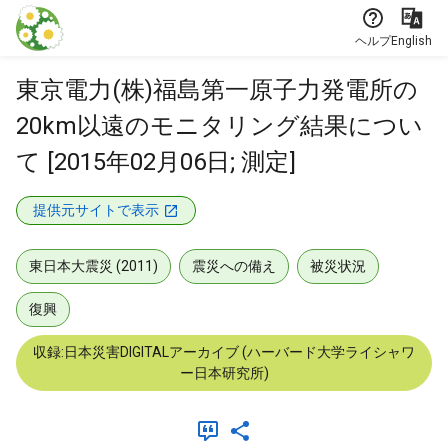
本文に飛ぶ
ヘルプ
English
東京電力(株)福島第一原子力発電所の
20km以遠のモニタリング結果につい
て [2015年02月06日; 測定]
提供元サイトで表示
東日本大震災 (2011)
震災への備え
被災状況
復興
収録:日本災害DIGITALアーカイブ (ハーバード大学ライシャワ
ー日本研究所)