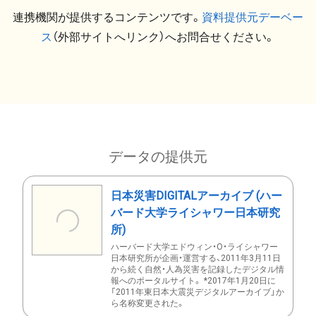
連携機関が提供するコンテンツです。
資料提供元デーベー
ス
（外部サイトへリンク）へお問合せください。
データの提供元
日本災害DIGITALアーカイブ (ハー
バード大学ライシャワー日本研究
所)
ハーバード大学エドウィン・O・ライシャワー
日本研究所が企画・運営する、2011年3月11日
から続く自然・人為災害を記録したデジタル情
報へのポータルサイト。 *2017年1月20日に
「2011年東日本大震災デジタルアーカイブ」か
ら名称変更された。