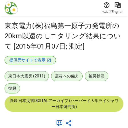
本文に飛ぶ
ヘルプ
English
東京電力(株)福島第一原子力発電所の
20km以遠のモニタリング結果につい
て [2015年01月07日; 測定]
提供元サイトで表示
東日本大震災 (2011)
震災への備え
被災状況
復興
収録:日本災害DIGITALアーカイブ (ハーバード大学ライシャワ
ー日本研究所)