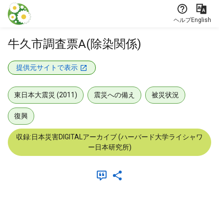
本文に飛ぶ
ヘルプ
English
牛久市調査票A(除染関係)
提供元サイトで表示
東日本大震災 (2011)
震災への備え
被災状況
復興
収録:日本災害DIGITALアーカイブ (ハーバード大学ライシャワ
ー日本研究所)