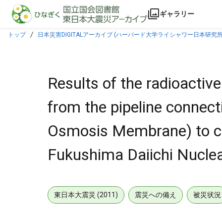
本文に飛ぶ
ギャラリー
トップ
日本災害DIGITALアーカイブ (ハーバード大学ライシャワー日本研究所
Membrane) to concentrated water storage tank in Fukushima Daiichi Nuclear Po
Results of the radioactive
from the pipeline connec
Osmosis Membrane) to co
Fukushima Daiichi Nuclear
東日本大震災 (2011)
震災への備え
被災状況