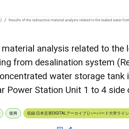
)
Results of the radioactive material analysis related to the leaked water f
wer Station Unit 1 to 4 side of Sou
 material analysis related to the
ting from desalination system (R
ncentrated water storage tank 
 Power Station Unit 1 to 4 side 
復興
収録:日本災害DIGITALアーカイブ (ハーバード大学ライ