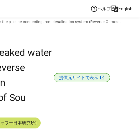
ヘルプ
English
rom the pipeline connecting from desalination system (Reverse Osmosis
 leaked water
everse
提供元サイトで表示
in
of Sou
シャワー日本研究所)