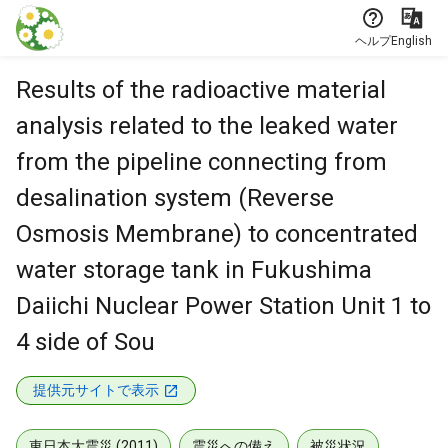
本文に飛ぶ
ヘルプ
English
Results of the radioactive material
analysis related to the leaked water
from the pipeline connecting from
desalination system (Reverse
Osmosis Membrane) to concentrated
water storage tank in Fukushima
Daiichi Nuclear Power Station Unit 1 to
4 side of Sou
提供元サイトで表示
東日本大震災 (2011)
震災への備え
被災状況