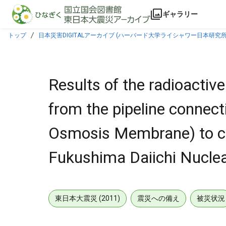
本文に飛ぶ
ギャラリー
トップ
日本災害DIGITALアーカイブ (ハーバード大学ライシャワー日本研究所
Membrane) to concentrated water storage tank in Fukushima Daiichi Nuclear Po
Results of the radioactive
from the pipeline connec
Osmosis Membrane) to co
Fukushima Daiichi Nuclear
東日本大震災 (2011)
震災への備え
被災状況