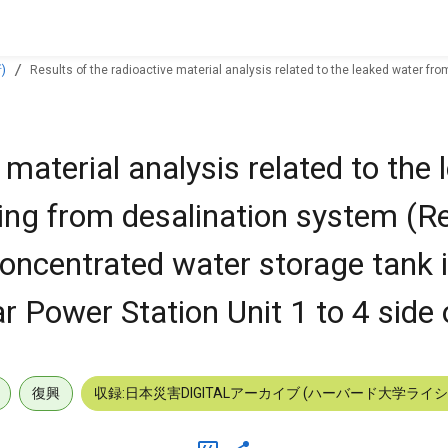
)
Results of the radioactive material analysis related to the leaked water f
wer Station Unit 1 to 4 side of Sou
 material analysis related to the
ting from desalination system (R
ncentrated water storage tank 
 Power Station Unit 1 to 4 side 
復興
収録:日本災害DIGITALアーカイブ (ハーバード大学ライ