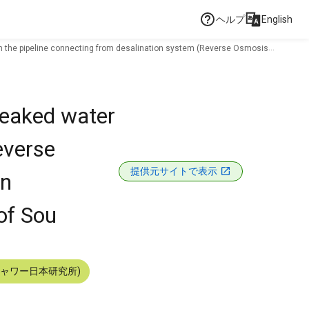
ヘルプ
English
rom the pipeline connecting from desalination system (Reverse Osmosis
 leaked water
everse
提供元サイトで表示
in
of Sou
シャワー日本研究所)