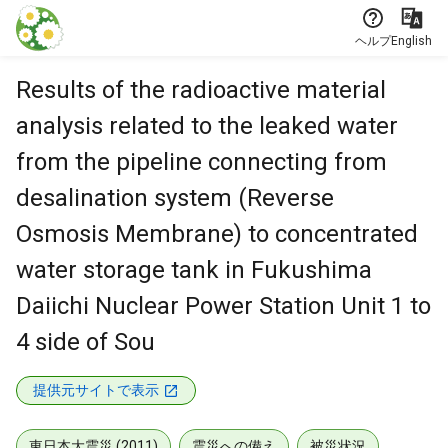
本文に飛ぶ
ヘルプ
English
Results of the radioactive material
analysis related to the leaked water
from the pipeline connecting from
desalination system (Reverse
Osmosis Membrane) to concentrated
water storage tank in Fukushima
Daiichi Nuclear Power Station Unit 1 to
4 side of Sou
提供元サイトで表示
東日本大震災 (2011)
震災への備え
被災状況