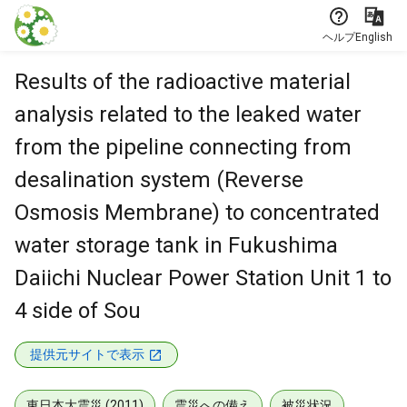
本文に飛ぶ
ヘルプ
English
Results of the radioactive material
analysis related to the leaked water
from the pipeline connecting from
desalination system (Reverse
Osmosis Membrane) to concentrated
water storage tank in Fukushima
Daiichi Nuclear Power Station Unit 1 to
4 side of Sou
提供元サイトで表示
東日本大震災 (2011)
震災への備え
被災状況