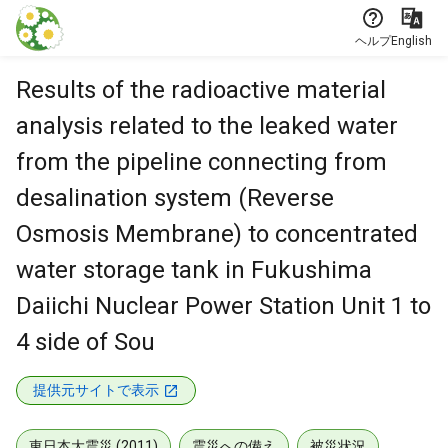
本文に飛ぶ
ヘルプ
English
Results of the radioactive material
analysis related to the leaked water
from the pipeline connecting from
desalination system (Reverse
Osmosis Membrane) to concentrated
water storage tank in Fukushima
Daiichi Nuclear Power Station Unit 1 to
4 side of Sou
提供元サイトで表示
東日本大震災 (2011)
震災への備え
被災状況