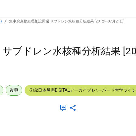
)
集中廃棄物処理施設周辺 サブドレン水核種分析結果 [2012年07月21日]
サブドレン水核種分析結果 [20
復興
収録:日本災害DIGITALアーカイブ (ハーバード大学ライ