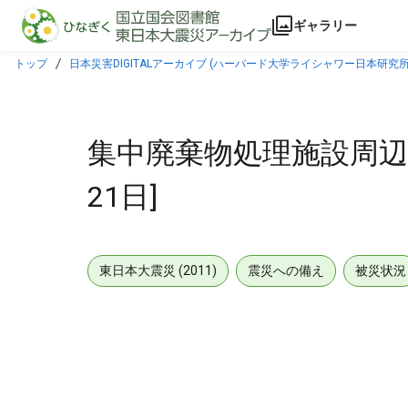
本文に飛ぶ
ギャラリー
トップ
日本災害DIGITALアーカイブ (ハーバード大学ライシャワー日本研究所
集中廃棄物処理施設周辺 
21日]
東日本大震災 (2011)
震災への備え
被災状況