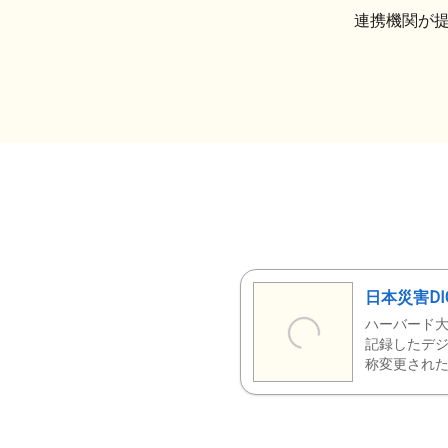
連携機関が
日本災害DI
ハーバード大
記録したデジ
称変更された