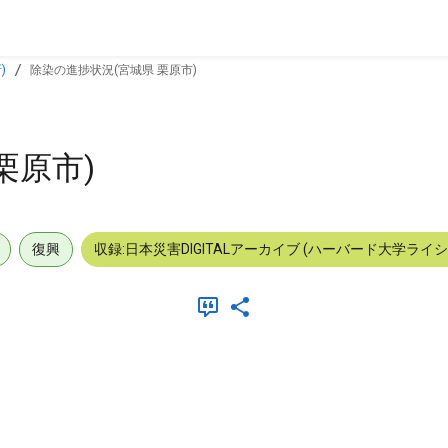
)
除染の進捗状況(宮城県 栗原市)
栗原市)
復興
収録:日本災害DIGITALアーカイブ (ハーバード大学ライ