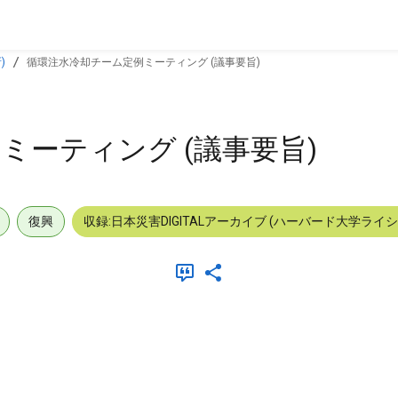
)
循環注水冷却チーム定例ミーティング (議事要旨)
ミーティング (議事要旨)
復興
収録:日本災害DIGITALアーカイブ (ハーバード大学ライ