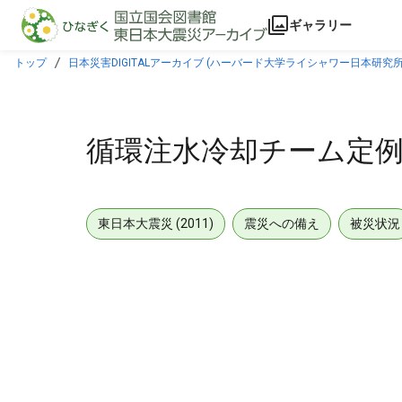
本文に飛ぶ
ギャラリー
トップ
日本災害DIGITALアーカイブ (ハーバード大学ライシャワー日本研究所
循環注水冷却チーム定例
東日本大震災 (2011)
震災への備え
被災状況
メタデータ