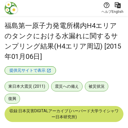
本文に飛ぶ
ヘルプ
English
福島第一原子力発電所構内H4エリア
のタンクにおける水漏れに関するサ
ンプリング結果(H4エリア周辺) [2015
年01月06日]
提供元サイトで表示
東日本大震災 (2011)
震災への備え
被災状況
復興
収録:日本災害DIGITALアーカイブ (ハーバード大学ライシャワ
ー日本研究所)