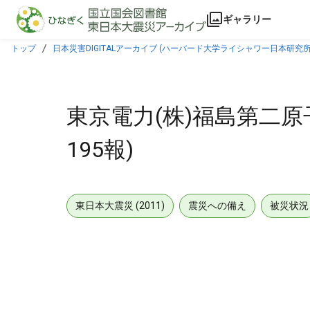
本文に飛ぶ
ギャラリー
トップ
日本災害DIGITALアーカイブ (ハーバード大学ライシャワー日本研究所
東京電力(株)福島第二原
195報)
東日本大震災 (2011)
震災への備え
被災状況