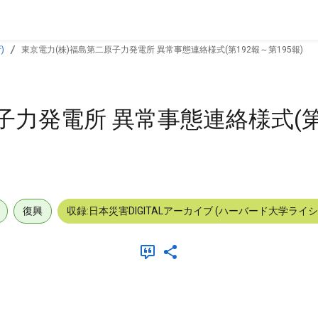
)
東京電力(株)福島第二原子力発電所 異常事態連絡様式(第192報～第195報)
子力発電所 異常事態連絡様式(第
復興
収録:日本災害DIGITALアーカイブ (ハーバード大学ライ