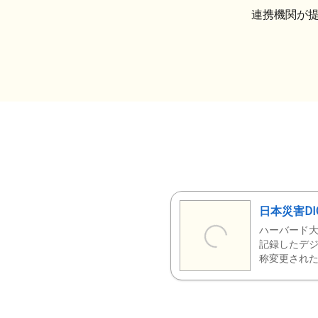
連携機関が
日本災害DI
ハーバード大
記録したデジ
称変更された