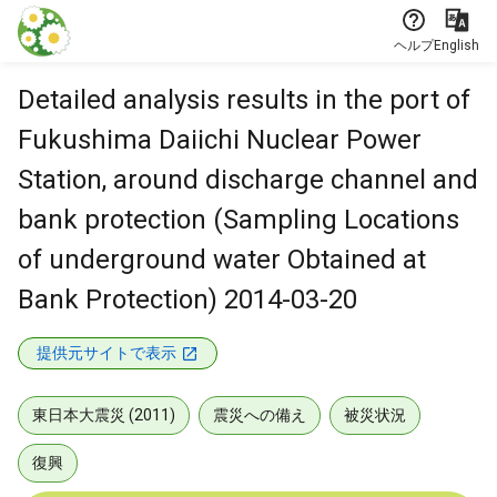
本文に飛ぶ
ヘルプ
English
Detailed analysis results in the port of
Fukushima Daiichi Nuclear Power
Station, around discharge channel and
bank protection (Sampling Locations
of underground water Obtained at
Bank Protection) 2014-03-20
提供元サイトで表示
東日本大震災 (2011)
震災への備え
被災状況
復興