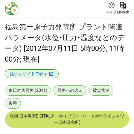
本文に飛ぶ
ヘルプ
English
福島第一原子力発電所 プラント関連
パラメータ(水位・圧力・温度などのデ
ータ) [2012年07月11日 5時00分, 11時
00分; 現在]
提供元サイトで表示
東日本大震災 (2011)
震災への備え
被災状況
復興
収録:日本災害DIGITALアーカイブ (ハーバード大学ライシャワ
ー日本研究所)