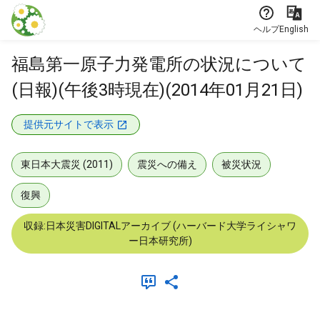
本文に飛ぶ
ヘルプ
English
福島第一原子力発電所の状況について
(日報)(午後3時現在)(2014年01月21日)
提供元サイトで表示
東日本大震災 (2011)
震災への備え
被災状況
復興
収録:日本災害DIGITALアーカイブ (ハーバード大学ライシャワ
ー日本研究所)