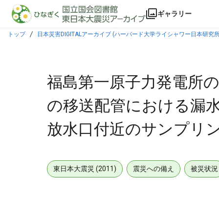
本文に飛ぶ
ギャラリー
トップ
日本災害DIGITALアーカイブ (ハーバード大学ライシャワー日本研究所
果について [2014年01月19日]
福島第一原子力発電所の
の移送配管における漏水
放水口付近のサンプリング結
東日本大震災 (2011)
震災への備え
被災状況