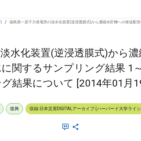
)
福島第一原子力発電所の淡水化装置(逆浸透膜式)から濃縮水貯槽への移送配管
淡水化装置(逆浸透膜式)から
に関するサンプリング結果 1
果について [2014年01月19
復興
収録:日本災害DIGITALアーカイブ (ハーバード大学ライ