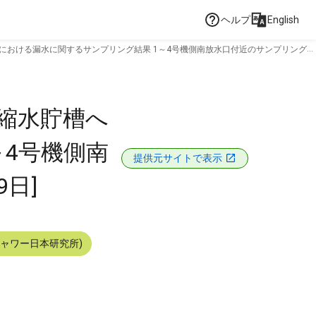
ヘルプ
English
における漏水に関するサンプリング結果 1～4号機側南放水口付近のサンプリング結
濃縮水貯槽へ
～4号機側南
提供元サイトで表示
日]
シャワー日本研究所)