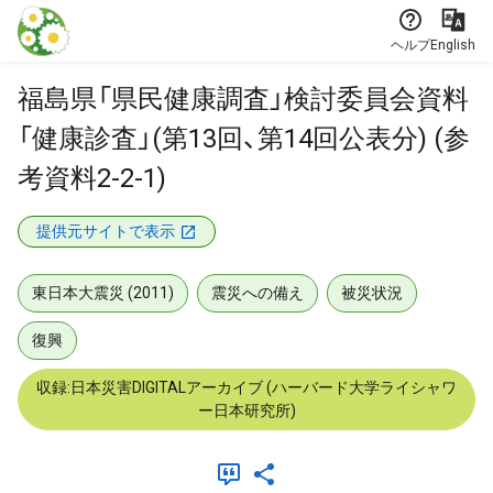
本文に飛ぶ
ヘルプ
English
福島県「県民健康調査」検討委員会資料
「健康診査」(第13回、第14回公表分) (参
考資料2-2-1)
提供元サイトで表示
東日本大震災 (2011)
震災への備え
被災状況
復興
収録:日本災害DIGITALアーカイブ (ハーバード大学ライシャワ
ー日本研究所)