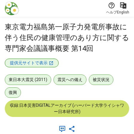
本文に飛ぶ
ヘルプ
English
東京電力福島第一原子力発電所事故に
伴う住民の健康管理のあり方に関する
専門家会議議事概要 第14回
提供元サイトで表示
東日本大震災 (2011)
震災への備え
被災状況
復興
収録:日本災害DIGITALアーカイブ (ハーバード大学ライシャワ
ー日本研究所)