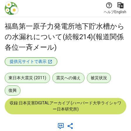
本文に飛ぶ
ヘルプ
English
福島第一原子力発電所地下貯水槽から
の水漏れについて(続報214)(報道関係
各位一斉メール)
提供元サイトで表示
東日本大震災 (2011)
震災への備え
被災状況
復興
収録:日本災害DIGITALアーカイブ (ハーバード大学ライシャワ
ー日本研究所)