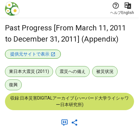
本文に飛ぶ
ヘルプ
English
Past Progress [From March 11, 2011
to December 31, 2011] (Appendix)
提供元サイトで表示
東日本大震災 (2011)
震災への備え
被災状況
復興
収録:日本災害DIGITALアーカイブ (ハーバード大学ライシャワ
ー日本研究所)