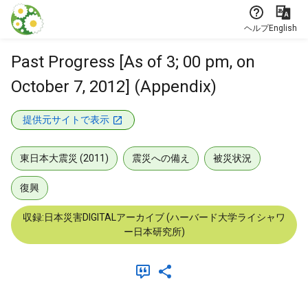
本文に飛ぶ
ヘルプ
English
Past Progress [As of 3; 00 pm, on
October 7, 2012] (Appendix)
提供元サイトで表示
東日本大震災 (2011)
震災への備え
被災状況
復興
収録:日本災害DIGITALアーカイブ (ハーバード大学ライシャワ
ー日本研究所)