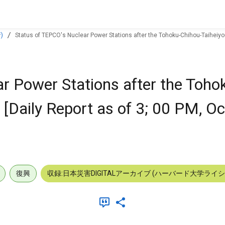
)
Status of TEPCO's Nuclear Power Stations after the Tohoku-Chihou-Taiheiyou
r Power Stations after the Toho
[Daily Report as of 3; 00 PM, Oc
復興
収録:日本災害DIGITALアーカイブ (ハーバード大学ライ