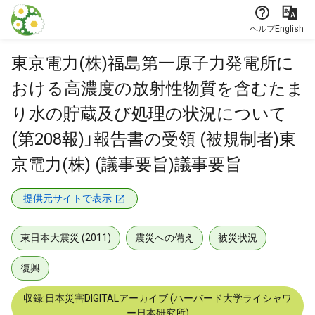
本文に飛ぶ
ヘルプ
English
東京電力(株)福島第一原子力発電所に
おける高濃度の放射性物質を含むたま
り水の貯蔵及び処理の状況について
(第208報)」報告書の受領 (被規制者)東
京電力(株) (議事要旨)議事要旨
提供元サイトで表示
東日本大震災 (2011)
震災への備え
被災状況
復興
収録:日本災害DIGITALアーカイブ (ハーバード大学ライシャワ
ー日本研究所)