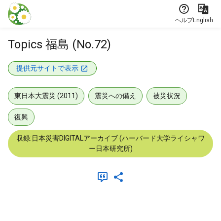
本文に飛ぶ
ヘルプ
English
Topics 福島 (No.72)
提供元サイトで表示
東日本大震災 (2011)
震災への備え
被災状況
復興
収録:日本災害DIGITALアーカイブ (ハーバード大学ライシャワ
ー日本研究所)