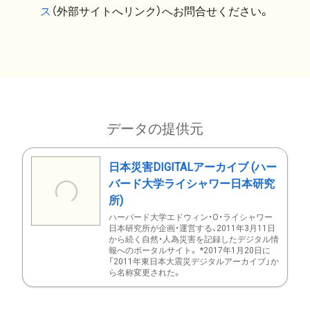
ス
（外部サイトへリンク）へお問合せください。
データの提供元
日本災害DIGITALアーカイブ (ハー
バード大学ライシャワー日本研究
所)
ハーバード大学エドウィン・O・ライシャワー
日本研究所が企画・運営する、2011年3月11日
から続く自然・人為災害を記録したデジタル情
報へのポータルサイト。 *2017年1月20日に
「2011年東日本大震災デジタルアーカイブ」か
ら名称変更された。