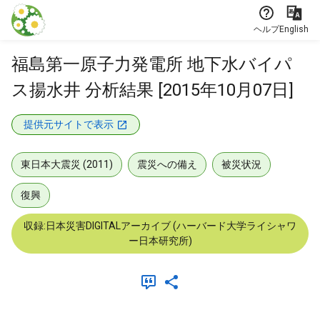
本文に飛ぶ
ヘルプ
English
福島第一原子力発電所 地下水バイパ
ス揚水井 分析結果 [2015年10月07日]
提供元サイトで表示
東日本大震災 (2011)
震災への備え
被災状況
復興
収録:日本災害DIGITALアーカイブ (ハーバード大学ライシャワ
ー日本研究所)